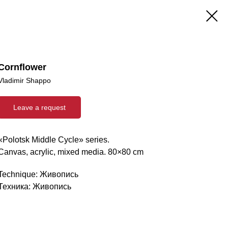
Cornflower
Vladimir Shappo
Leave a request
«Polotsk Middle Cycle» series.
Canvas, acrylic, mixed media. 80×80 cm
Technique: Живопись
Техника: Живопись