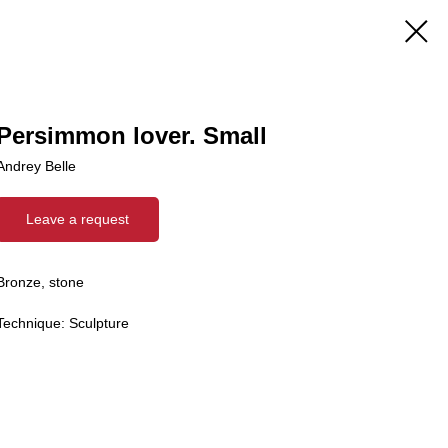
Persimmon lover. Small
Andrey Belle
Leave a request
Bronze, stone
Technique: Sculpture